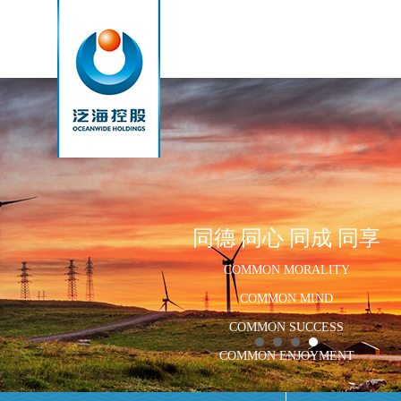
同德 同心 同成 同享
COMMON MORALITY
COMMON MIND
COMMON SUCCESS
COMMON ENJOYMENT