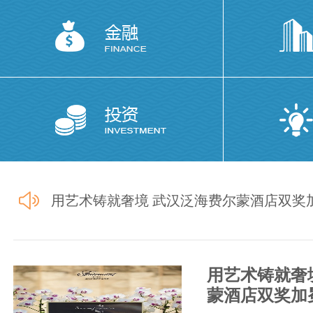
防患于未“燃” 平安永相伴 泛海物业开展
用艺术铸就奢境 武汉泛海费尔蒙酒店双奖
用艺术铸就奢
拆围透绿 武汉王家墩公园景观+服务全面
蒙酒店双奖加